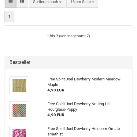
Sortieren nach
pro Seite
Sortieren nach
16 pro Seite
1
1
bis
7
(von insgesamt
7
)
Bestseller
Free Spirit Joel Dewberry Modern Meadow
Maple
4,90 EUR
Free Spirit Joel Dewberry Notting Hill -
Hourglass-Poppy
4,90 EUR
Free Spirit Joel Dewberry Heirloom-Ornate
amethist