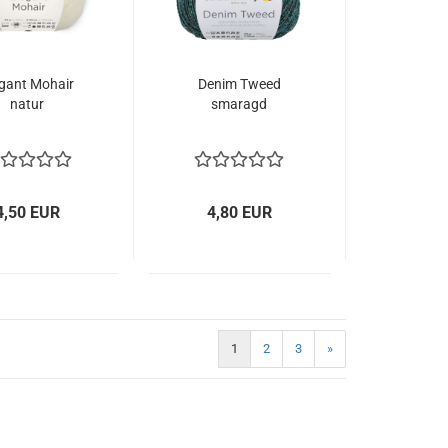
egant Mohair
Denim Tweed
natur
smaragd
4,50 EUR
4,80 EUR
1
2
3
»
)