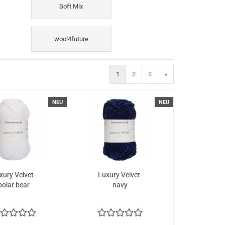
Soft Mix
wool4future
1
2
3
»
NEU
NEU
xury Velvet-
Luxury Velvet-
polar bear
navy