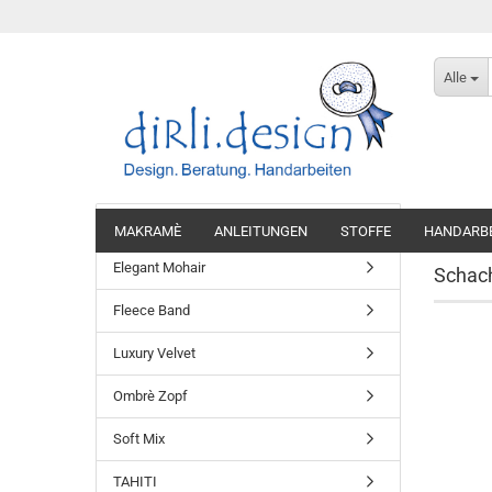
Alle
Startseite
Denim Tweed
MAKRAMÈ
ANLEITUNGEN
STOFFE
HANDARB
Elegant Mohair
Schac
Fleece Band
Luxury Velvet
Ombrè Zopf
Soft Mix
TAHITI