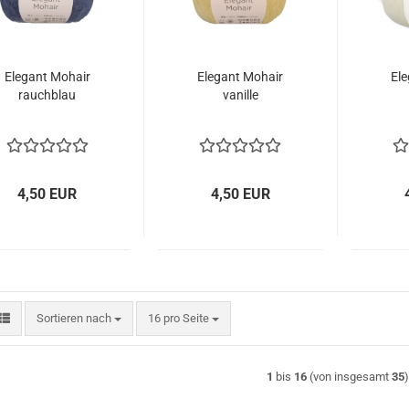
Elegant Mohair
Elegant Mohair
El
rauchblau
vanille
4,50 EUR
4,50 EUR
Sortieren nach
pro Seite
Sortieren nach
16 pro Seite
1
bis
16
(von insgesamt
35