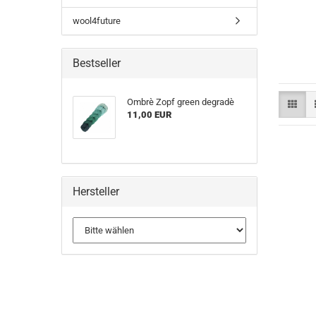
wool4future
Bestseller
Ombrè Zopf green degradè
11,00 EUR
Hersteller