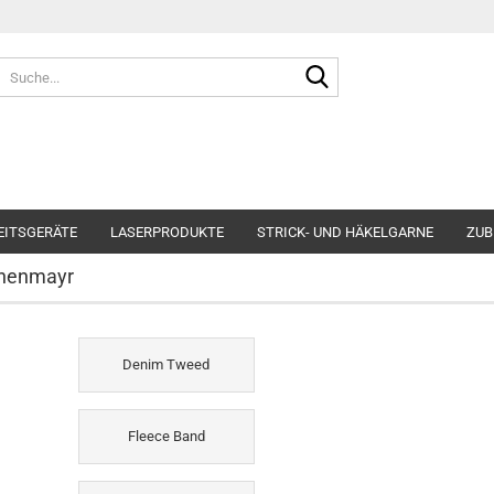
Suche...
»
»
Strick- und Häkelgarne
Schachenmayr
EITSGERÄTE
LASERPRODUKTE
STRICK- UND HÄKELGARNE
ZUB
henmayr
Denim Tweed
Fleece Band