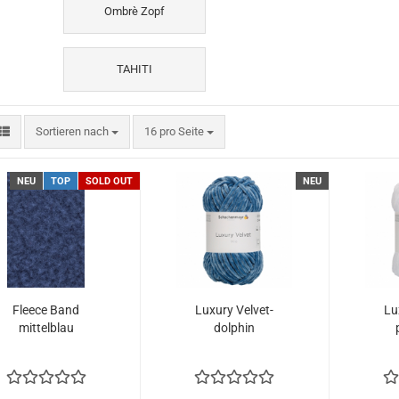
Ombrè Zopf
TAHITI
Sortieren nach
pro Seite
Sortieren nach
16 pro Seite
NEU
TOP
SOLD OUT
NEU
Fleece Band
Luxury Velvet-
Lu
mittelblau
dolphin