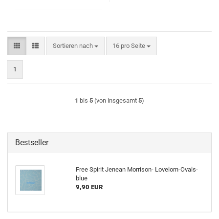
Sortieren nach
pro Seite
Sortieren nach
16 pro Seite
1
1
bis
5
(von insgesamt
5
)
Bestseller
Free Spirit Jenean Morrison- Lovelorn-Ovals-
blue
9,90 EUR